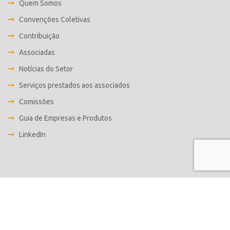
Quem Somos
Convenções Coletivas
Contribuição
Associadas
Notícias do Setor
Serviços prestados aos associados
Comissões
Guia de Empresas e Produtos
LinkedIn
Desenvolvido por
Fabrica C