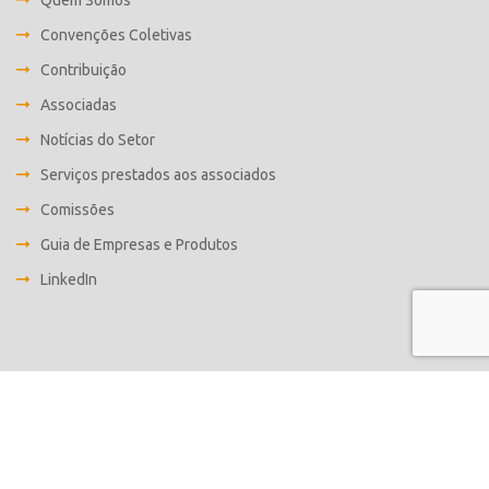
Quem Somos
Convenções Coletivas
Contribuição
Associadas
Notícias do Setor
Serviços prestados aos associados
Comissões
Guia de Empresas e Produtos
LinkedIn
Desenvolvido por
Fabrica C