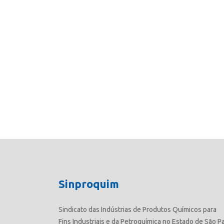
Sinproquim
Sindicato das Indústrias de Produtos Químicos para
Fins Industriais e da Petroquímica no Estado de São P