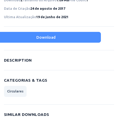
Download
2
Tamanho do Arquivo
1.09 MB
File Count
1
Data de Criação
24 de agosto de 2017
Ultima Atualização
19 de junho de 2021
Download
DESCRIPTION
CATEGORIAS & TAGS
Circulares
SIMILAR DOWNLOADS