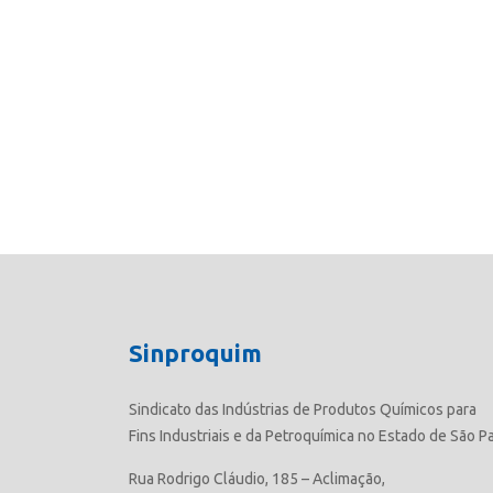
Sinproquim
Sindicato das Indústrias de Produtos Químicos para
Fins Industriais e da Petroquímica no Estado de São P
Rua Rodrigo Cláudio, 185 – Aclimação,