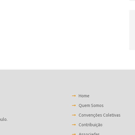
Home
Quem Somos
Convenções Coletivas
aulo.
Contribuição
Associadas